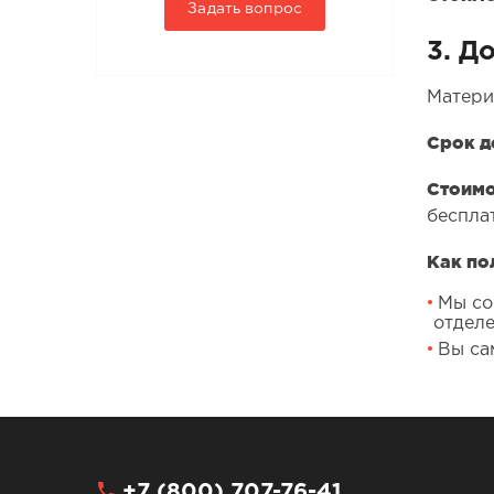
Задать вопрос
3. Д
Матери
Срок д
Стоимо
беспла
Как по
Мы со
отделе
Вы са
+7 (800) 707-76-41