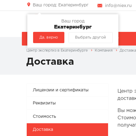
Ваш город:
Екатеринбург
info@niex.ru
Ваш город
Екатеринбург
Да, верно
Выбрать другой
КОМПАНИЯ
УСЛУГИ
Центр экспертиз в Екатеринбурге
Компания
Доставк
Доставка
Лицензии и сертификаты
Центр 
достав
Реквизиты
Вы мож
Стоимость
Стоимо
получа
Доставка