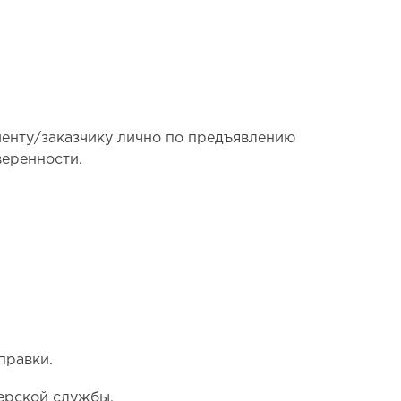
иенту/заказчику лично по предъявлению
оверенности.
тправки.
ерской службы.